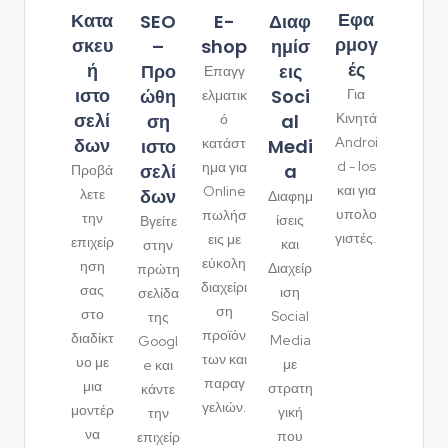
Εφα
Κατα
SEO
Διαφ
E-
ρμογ
σκευ
–
ημίσ
shop
ές
ή
Προ
εις
Επαγγ
ιστο
ώθη
Soci
Για
ελματικ
σελί
ση
al
Κινητά
ό
δων
Androi
ιστο
Medi
κατάστ
d - Ios
ημα για
σελί
a
Προβά
και για
Online
δων
λετε
Διαφημ
υπολο
πωλήσ
την
ίσεις
Βγείτε
γιστές.
εις με
επιχείρ
και
στην
εύκολη
ηση
Διαχείρ
πρώτη
διαχείρι
σας
ιση
σελίδα
ση
στο
Social
της
προϊόν
διαδίκτ
Media
Googl
των και
υο με
με
e και
παραγ
μια
στρατη
κάντε
γελιών.
μοντέρ
γική
την
να
που
επιχείρ