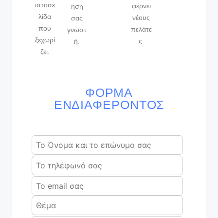
ιστοσε
φέρνει
ηση
λίδα
νέους
σας
που
πελάτε
γνωστ
ξεχωρί
ς.
ή.
ζει.
ΦΌΡΜΑ
ΕΝΔΙΑΦΈΡΟΝΤΟΣ