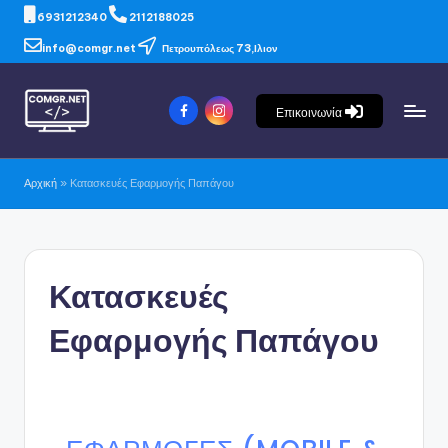
6931212340
2112188025
info@comgr.net
Πετρουπόλεως 73,Ιλιον
Επικοινωνία
Αρχική
»
Κατασκευές Εφαρμογής Παπάγου
Κατασκευές
Εφαρμογής Παπάγου