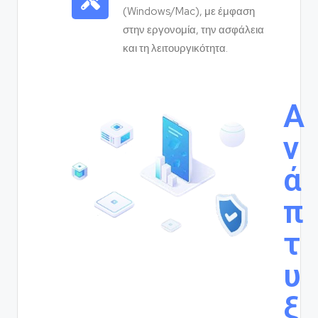
(Windows/Mac), με έμφαση
στην εργονομία, την ασφάλεια
και τη λειτουργικότητα.
Α
ν
ά
π
τ
υ
ξ