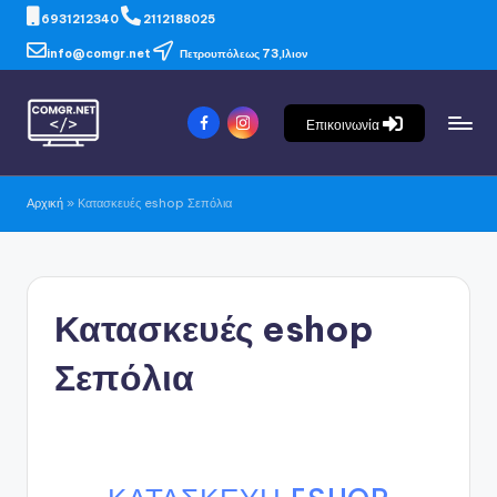
6931212340
2112188025
info@comgr.net
Πετρουπόλεως 73,Ιλιον
Επικοινωνία
Αρχική
»
Κατασκευές eshop Σεπόλια
Κατασκευές eshop
Σεπόλια