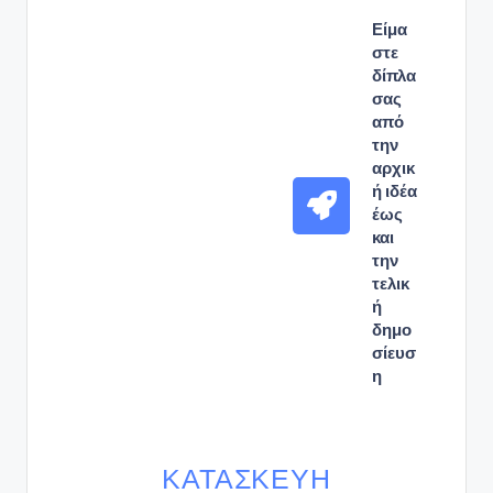
Είμα
στε
δίπλα
σας
από
την
αρχικ
ή ιδέα
έως
και
την
τελικ
ή
δημο
σίευσ
η
ΚΑΤΑΣΚΕΥΉ