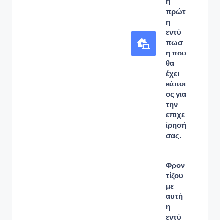
η
πρώτ
η
εντύ
πωσ
η που
θα
έχει
κάποι
ος για
την
επιχε
ίρησή
σας.
Φρον
τίζου
με
αυτή
η
εντύ