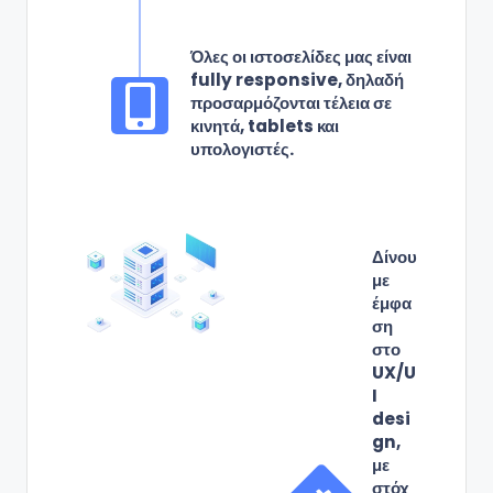
Όλες οι ιστοσελίδες μας είναι
fully responsive, δηλαδή
προσαρμόζονται τέλεια σε
κινητά, tablets και
υπολογιστές.
Δίνου
με
έμφα
ση
στο
UX/U
I
desi
gn,
με
στόχ