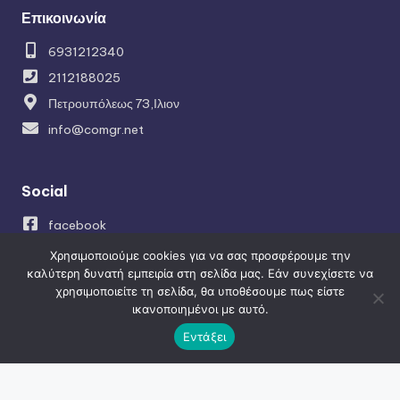
Επικοινωνία
6931212340
2112188025
Πετρουπόλεως 73,Ιλιον
info@comgr.net
Social
facebook
instagram
Χρησιμοποιούμε cookies για να σας προσφέρουμε την
καλύτερη δυνατή εμπειρία στη σελίδα μας. Εάν συνεχίσετε να
χρησιμοποιείτε τη σελίδα, θα υποθέσουμε πως είστε
ικανοποιημένοι με αυτό.
Πλοήγηση
Εντάξει
Κατασκευή ιστοσελίδων
SEO – Προώθηση ιστοσελίδων
Κατασκευή Eshop