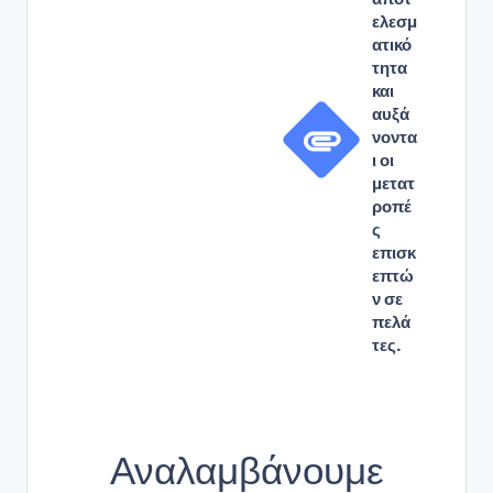
ελεσμ
ατικό
τητα
και
αυξά
νοντα
ι οι
μετατ
ροπέ
ς
επισκ
επτώ
ν σε
πελά
τες.
Αναλαμβάνουμε