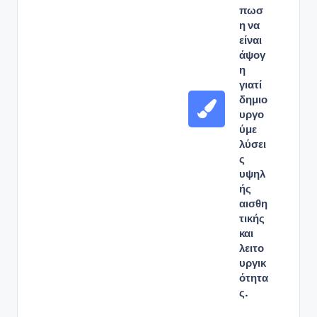
πωσ
η να
είναι
άψογ
η
γιατί
δημιο
υργο
ύμε
λύσει
ς
υψηλ
ής
αισθη
τικής
και
λειτο
υργικ
ότητα
ς.