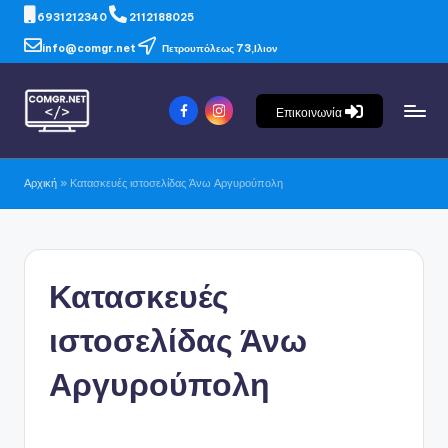
6931212340
2112188025
info@comgr.net
Πετρουπόλεως 73,Ιλιον
Επικοινωνία
Αρχική
»
Κατασκευές ιστοσελίδας Άνω Αργυρούπολη
Κατασκευές
ιστοσελίδας Άνω
Αργυρούπολη