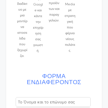
προϊόν
διαδίκτ
Media
Googl
των και
υο με
με
e και
παραγ
μια
στρατη
κάντε
γελιών.
μοντέρ
γική
την
να
που
επιχείρ
ιστοσε
φέρνει
ηση
λίδα
νέους
σας
που
πελάτε
γνωστ
ξεχωρί
ς.
ή.
ζει.
ΦΌΡΜΑ
ΕΝΔΙΑΦΈΡΟΝΤΟΣ