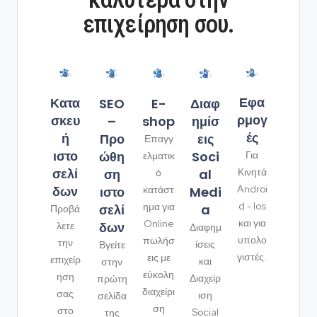
επιχείρηση σου.
Εφα
Κατα
SEO
Διαφ
E-
ρμογ
σκευ
–
ημίσ
shop
ές
ή
Προ
εις
Επαγγ
ιστο
ώθη
Soci
Για
ελματικ
σελί
ση
al
Κινητά
ό
δων
Androi
ιστο
Medi
κατάστ
d - Ios
ημα για
σελί
a
Προβά
και για
Online
δων
λετε
Διαφημ
υπολο
πωλήσ
την
ίσεις
Βγείτε
γιστές.
εις με
επιχείρ
και
στην
εύκολη
ηση
Διαχείρ
πρώτη
διαχείρι
σας
ιση
σελίδα
ση
στο
Social
της