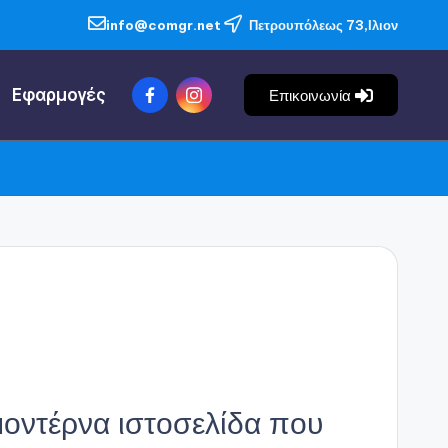
info@comgr.net
Πετρουπόλεως 73,Ιλιον
Εφαρμογές
Επικοινωνία
μοντέρνα ιστοσελίδα που