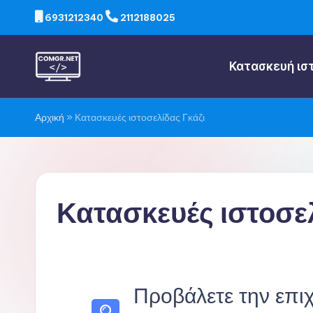
6931212340
2112188025
Κατασκευή ισ
Αρχική
»
Κατασκευές ιστοσελίδας Γκάζι
Κατασκευές ιστοσελ
Προβάλετε την επιχ