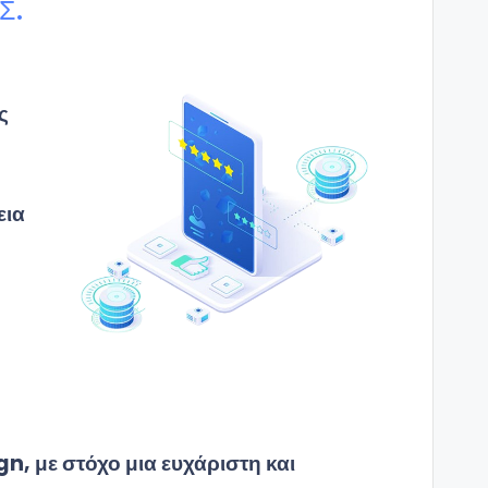
Σ.
ς
εια
n, με στόχο μια ευχάριστη και