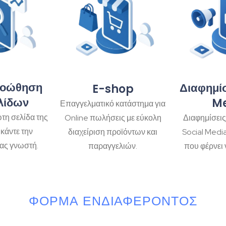
ροώθηση
Διαφημίσ
E-shop
λίδων
M
Επαγγελματικό κατάστημα για
τη σελίδα της
Διαφημίσεις
Online πωλήσεις με εύκολη
κάντε την
Social Medi
διαχείριση προϊόντων και
ας γνωστή.
που φέρνει 
παραγγελιών.
ΦΌΡΜΑ ΕΝΔΙΑΦΈΡΟΝΤΟΣ