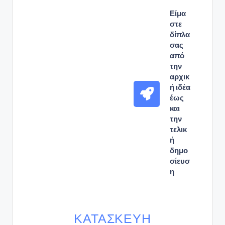
Είμα
στε
δίπλα
σας
από
την
αρχικ
ή ιδέα
έως
και
την
τελικ
ή
δημο
σίευσ
η
ΚΑΤΑΣΚΕΥΉ