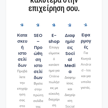
επιχείρηση σου.
Εφα
Κατα
SEO
Διαφ
E-
ρμογ
σκευ
–
ημίσ
shop
ές
ή
Προ
εις
Επαγγ
ιστο
ώθη
Soci
Για
ελματικ
σελί
ση
al
Κινητά
ό
δων
Androi
ιστο
Medi
κατάστ
d - Ios
ημα για
σελί
a
Προβά
και για
Online
δων
λετε
Διαφημ
υπολο
πωλήσ
την
ίσεις
Βγείτε
γιστές.
εις με
επιχείρ
και
στην
εύκολη
ηση
Διαχείρ
πρώτη
διαχείρι
σας
ιση
σελίδα
ση
στο
Social
της