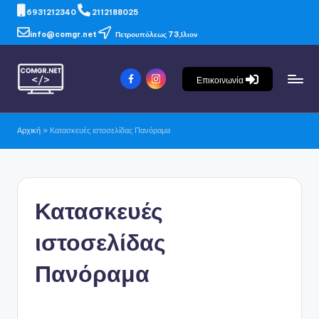
6931212340
2112188025
info@comgr.net
Πετρουπόλεως 73,Ιλιον
Επικοινωνία
Αρχική
»
Κατασκευές ιστοσελίδας Πανόραμα
Κατασκευές
ιστοσελίδας
Πανόραμα