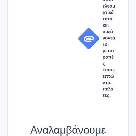
ελεσμ
ατικό
τητα
και
αυξά
νοντα
ι οι
μετατ
ροπέ
ς
επισκ
επτώ
ν σε
πελά
τες.
Αναλαμβάνουμε