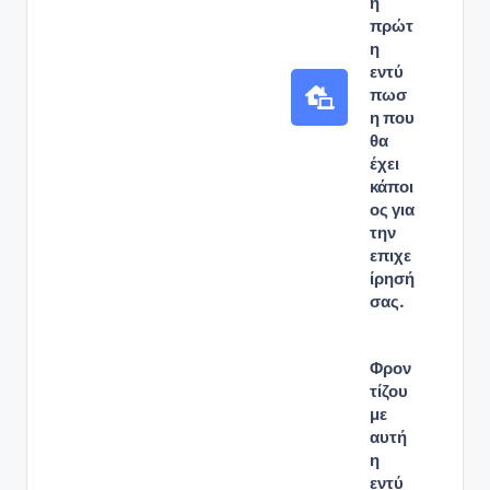
η
πρώτ
η
εντύ
πωσ
η που
θα
έχει
κάποι
ος για
την
επιχε
ίρησή
σας.
Φρον
τίζου
με
αυτή
η
εντύ