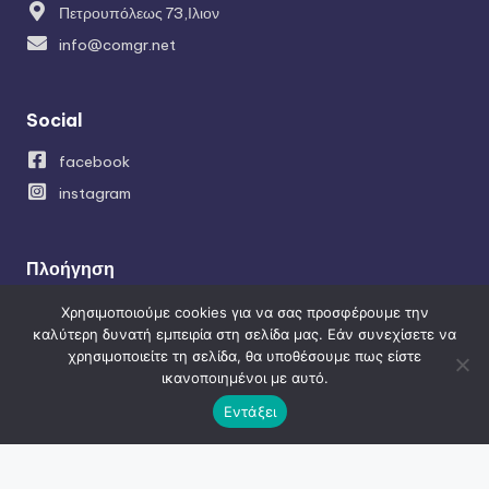
Πετρουπόλεως 73,Ιλιον
info@comgr.net
Social
facebook
instagram
Πλοήγηση
Κατασκευή ιστοσελίδων
Χρησιμοποιούμε cookies για να σας προσφέρουμε την
καλύτερη δυνατή εμπειρία στη σελίδα μας. Εάν συνεχίσετε να
SEO – Προώθηση ιστοσελίδων
χρησιμοποιείτε τη σελίδα, θα υποθέσουμε πως είστε
Κατασκευή Eshop
ικανοποιημένοι με αυτό.
Social Media Managment
Εντάξει
Εφαρμογές-APPLICATIONS