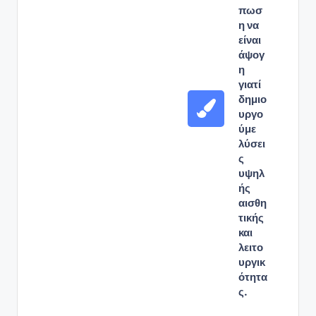
πωσ
η να
είναι
άψογ
η
γιατί
δημιο
υργο
ύμε
λύσει
ς
υψηλ
ής
αισθη
τικής
και
λειτο
υργικ
ότητα
ς.