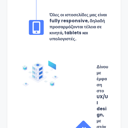
Όλες οι ιστοσελίδες μας είναι
fully responsive, δηλαδή
προσαρμόζονται τέλεια σε
κινητά, tablets και
υπολογιστές.
Δίνου
με
έμφα
ση
στο
UX/U
I
desi
gn,
με
στόχ