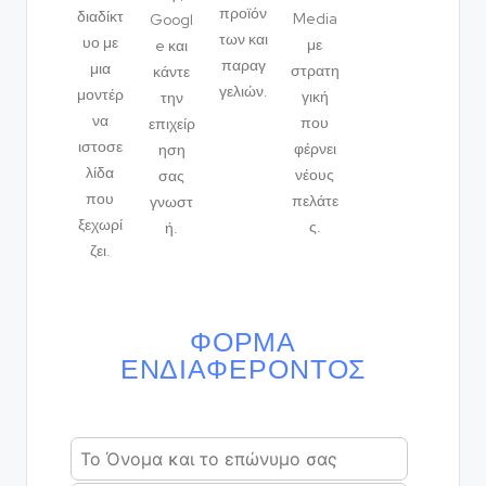
προϊόν
διαδίκτ
Media
Googl
των και
υο με
με
e και
παραγ
μια
στρατη
κάντε
γελιών.
μοντέρ
γική
την
να
που
επιχείρ
ιστοσε
φέρνει
ηση
λίδα
νέους
σας
που
πελάτε
γνωστ
ξεχωρί
ς.
ή.
ζει.
ΦΌΡΜΑ
ΕΝΔΙΑΦΈΡΟΝΤΟΣ