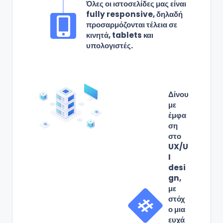
Όλες οι ιστοσελίδες μας είναι
fully responsive, δηλαδή
προσαρμόζονται τέλεια σε
κινητά, tablets και
υπολογιστές.
Δίνου
με
έμφα
ση
στο
UX/U
I
desi
gn,
με
στόχ
ο μια
ευχά