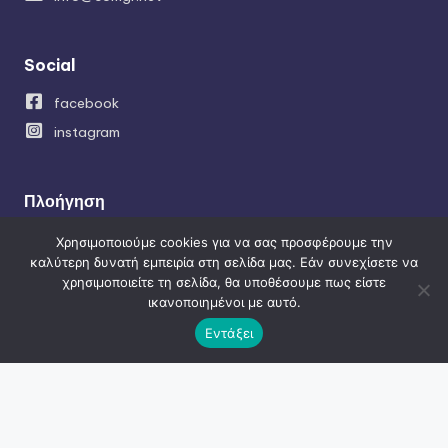
Social
facebook
instagram
Πλοήγηση
Κατασκευή ιστοσελίδων
Χρησιμοποιούμε cookies για να σας προσφέρουμε την
καλύτερη δυνατή εμπειρία στη σελίδα μας. Εάν συνεχίσετε να
SEO – Προώθηση ιστοσελίδων
χρησιμοποιείτε τη σελίδα, θα υποθέσουμε πως είστε
Κατασκευή Eshop
ικανοποιημένοι με αυτό.
Social Media Managment
Εντάξει
Εφαρμογές-APPLICATIONS