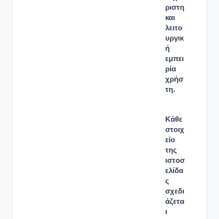
ριστη
και
λειτο
υργικ
ή
εμπει
ρία
χρήσ
τη.
Κάθε
στοιχ
είο
της
ιστοσ
ελίδα
ς
σχεδι
άζετα
ι