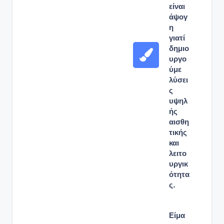
είναι
άψογ
η
γιατί
δημιο
υργο
ύμε
λύσει
ς
υψηλ
ής
αισθη
τικής
και
λειτο
υργικ
ότητα
ς.
Είμα