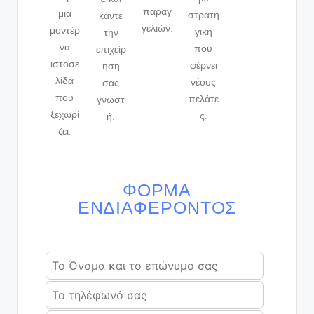
παραγ
μια
στρατη
κάντε
γελιών.
μοντέρ
γική
την
να
που
επιχείρ
ιστοσε
φέρνει
ηση
λίδα
νέους
σας
που
πελάτε
γνωστ
ξεχωρί
ς.
ή.
ζει.
ΦΌΡΜΑ
ΕΝΔΙΑΦΈΡΟΝΤΟΣ