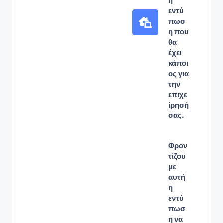
η
εντύ
πωσ
η που
θα
έχει
κάποι
ος για
την
επιχε
ίρησή
σας.
Φρον
τίζου
με
αυτή
η
εντύ
πωσ
η να