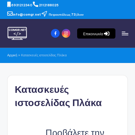
6931212340
2112188025
info@comgr.net
Πετρουπόλεως 73,Ιλιον
Επικοινωνία
Αρχική
»
Κατασκευές ιστοσελίδας Πλάκα
Κατασκευές
ιστοσελίδας Πλάκα
Προβάλετε την