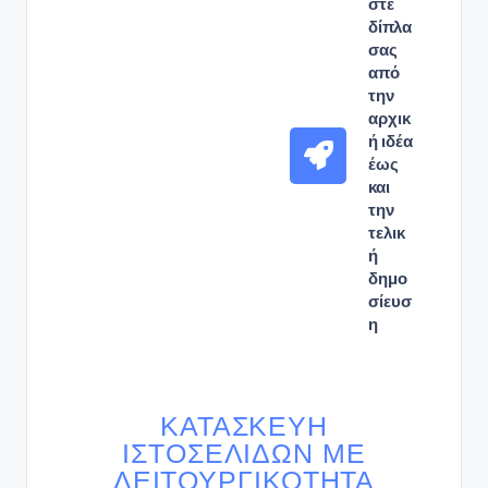
στε
δίπλα
σας
από
την
αρχικ
ή ιδέα
έως
και
την
τελικ
ή
δημο
σίευσ
η
ΚΑΤΑΣΚΕΥΉ
ΙΣΤΟΣΕΛΊΔΩΝ ΜΕ
ΛΕΙΤΟΥΡΓΙΚΌΤΗΤΑ