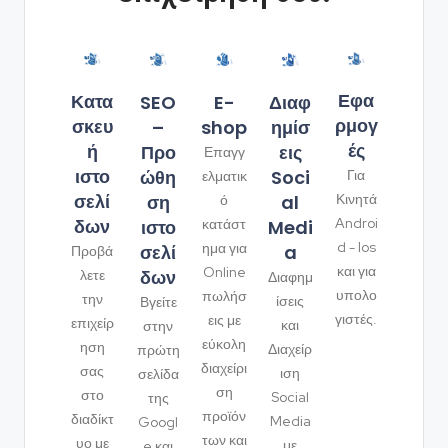
Εφα
Κατα
SEO
Διαφ
E-
ρμογ
σκευ
–
ημίσ
shop
ές
ή
Προ
εις
Επαγγ
ιστο
ώθη
Soci
Για
ελματικ
σελί
ση
al
Κινητά
ό
δων
Androi
ιστο
Medi
κατάστ
d - Ios
ημα για
σελί
a
Προβά
και για
Online
δων
λετε
Διαφημ
υπολο
πωλήσ
την
ίσεις
Βγείτε
γιστές.
εις με
επιχείρ
και
στην
εύκολη
ηση
Διαχείρ
πρώτη
διαχείρι
σας
ιση
σελίδα
ση
στο
Social
της
προϊόν
διαδίκτ
Media
Googl
των και
υο με
με
e και