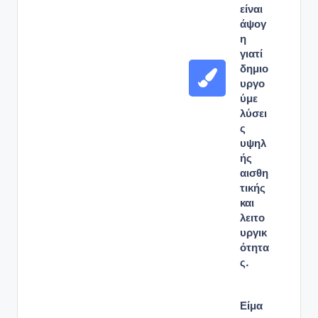
είναι
άψογ
η
γιατί
δημιο
υργο
ύμε
λύσει
ς
υψηλ
ής
αισθη
τικής
και
λειτο
υργικ
ότητα
ς.
Είμα