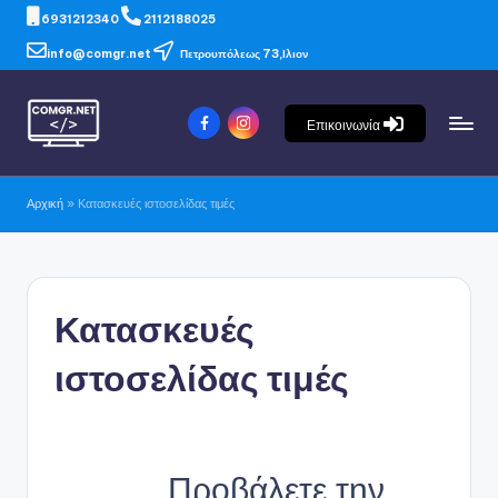
6931212340
2112188025
info@comgr.net
Πετρουπόλεως 73,Ιλιον
Επικοινωνία
Αρχική
»
Κατασκευές ιστοσελίδας τιμές
Κατασκευές
ιστοσελίδας τιμές
Προβάλετε την