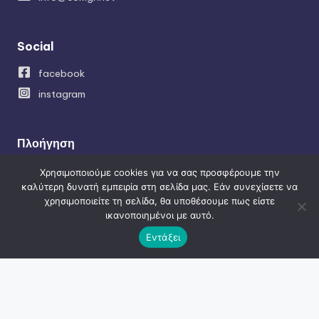
Social
facebook
instagram
Πλοήγηση
Κατασκευή ιστοσελίδων
Χρησιμοποιούμε cookies για να σας προσφέρουμε την
καλύτερη δυνατή εμπειρία στη σελίδα μας. Εάν συνεχίσετε να
SEO – Προώθηση ιστοσελίδων
χρησιμοποιείτε τη σελίδα, θα υποθέσουμε πως είστε
Κατασκευή Eshop
ικανοποιημένοι με αυτό.
Social Media Managment
Εντάξει
Εφαρμογές-APPLICATIONS