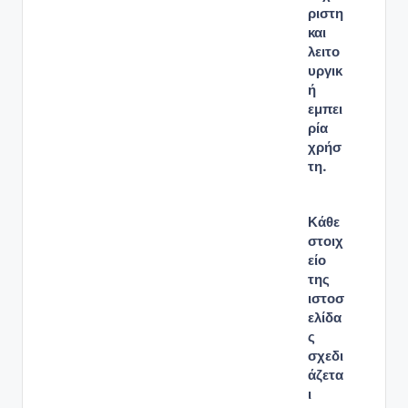
ριστη
και
λειτο
υργικ
ή
εμπει
ρία
χρήσ
τη.
Κάθε
στοιχ
είο
της
ιστοσ
ελίδα
ς
σχεδι
άζετα
ι