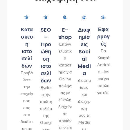
Εφα
Κατα
SEO
Διαφ
E-
ρμογ
σκευ
–
ημίσ
shop
ές
ή
Προ
εις
Επαγγ
ιστο
ώθη
Soci
Για
ελματικ
σελί
ση
al
Κινητά
ό
δων
Androi
ιστο
Medi
κατάστ
d - Ios
ημα για
σελί
a
Προβά
και για
Online
δων
λετε
Διαφημ
υπολο
πωλήσ
την
ίσεις
Βγείτε
γιστές.
εις με
επιχείρ
και
στην
εύκολη
ηση
Διαχείρ
πρώτη
διαχείρι
σας
ιση
σελίδα
ση
στο
Social
της
προϊόν
διαδίκτ
Media
Googl
των και
υο με
με
e και