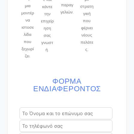
παραγ
μια
στρατη
κάντε
γελιών.
μοντέρ
γική
την
να
που
επιχείρ
ιστοσε
φέρνει
ηση
λίδα
νέους
σας
που
πελάτε
γνωστ
ξεχωρί
ς.
ή.
ζει.
ΦΌΡΜΑ
ΕΝΔΙΑΦΈΡΟΝΤΟΣ