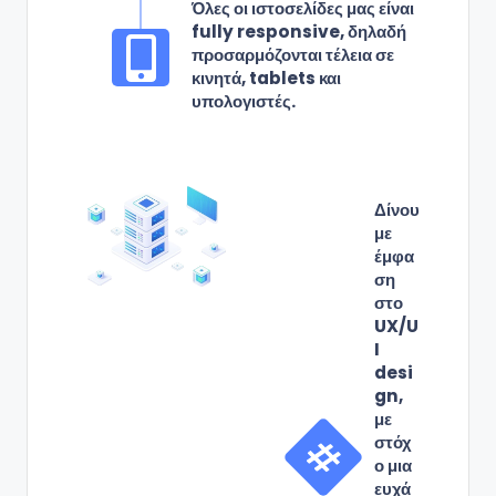
Όλες οι ιστοσελίδες μας είναι
fully responsive, δηλαδή
προσαρμόζονται τέλεια σε
κινητά, tablets και
υπολογιστές.
Δίνου
με
έμφα
ση
στο
UX/U
I
desi
gn,
με
στόχ
ο μια
ευχά