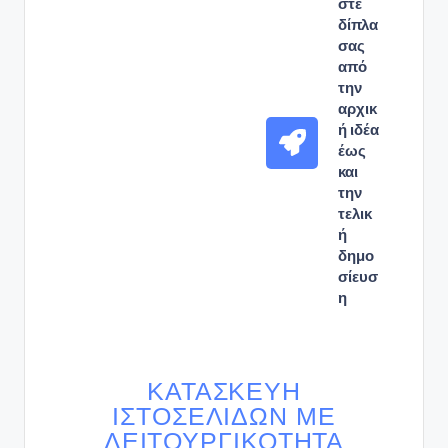
στε
δίπλα
σας
από
την
αρχικ
ή ιδέα
έως
και
την
τελικ
ή
δημο
σίευσ
η
ΚΑΤΑΣΚΕΥΉ
ΙΣΤΟΣΕΛΊΔΩΝ ΜΕ
ΛΕΙΤΟΥΡΓΙΚΌΤΗΤΑ