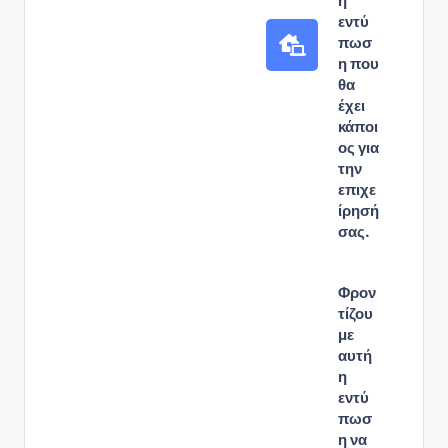
η
εντύ
πωσ
η που
θα
έχει
κάποι
ος για
την
επιχε
ίρησή
σας.
Φρον
τίζου
με
αυτή
η
εντύ
πωσ
η να