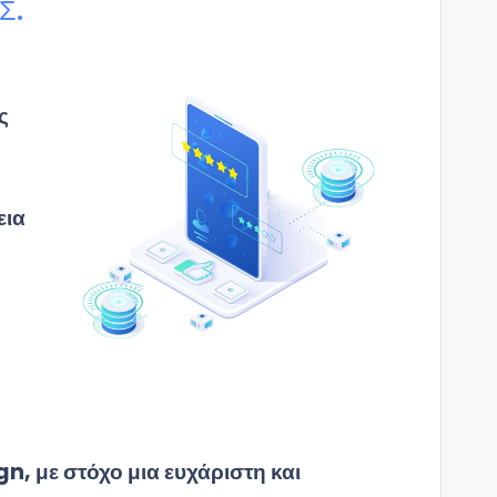
Σ.
ς
εια
n, με στόχο μια ευχάριστη και