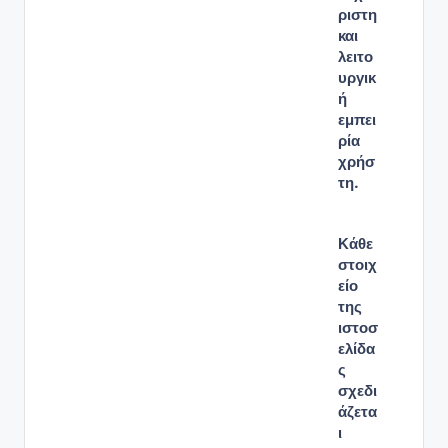
ριστη
και
λειτο
υργικ
ή
εμπει
ρία
χρήσ
τη.
Κάθε
στοιχ
είο
της
ιστοσ
ελίδα
ς
σχεδι
άζετα
ι