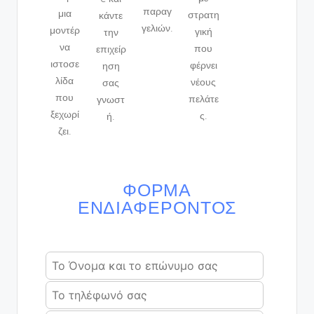
παραγ
μια
στρατη
κάντε
γελιών.
μοντέρ
γική
την
να
που
επιχείρ
ιστοσε
φέρνει
ηση
λίδα
νέους
σας
που
πελάτε
γνωστ
ξεχωρί
ς.
ή.
ζει.
ΦΌΡΜΑ
ΕΝΔΙΑΦΈΡΟΝΤΟΣ