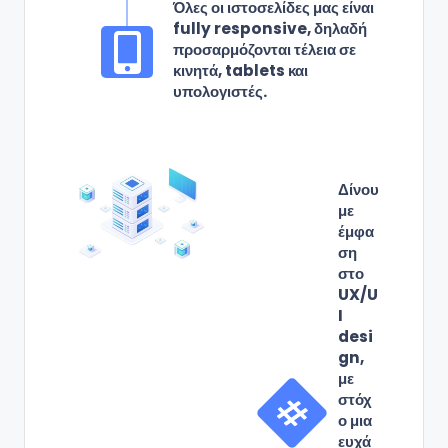
Όλες οι ιστοσελίδες μας είναι
fully responsive, δηλαδή
προσαρμόζονται τέλεια σε
κινητά, tablets και
υπολογιστές.
Δίνου
με
έμφα
ση
στο
UX/U
I
desi
gn,
με
στόχ
ο μια
ευχά