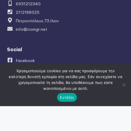
6931212340
2112188025
Πετρουπόλεως 73,Ιλιον
info@comgr.net
Social
facebook
instagram
Χρησιμοποιούμε cookies για να σας προσφέρουμε την
καλύτερη δυνατή εμπειρία στη σελίδα μας. Εάν συνεχίσετε να
χρησιμοποιείτε τη σελίδα, θα υποθέσουμε πως είστε
ικανοποιημένοι με αυτό.
Πλοήγηση
Εντάξει
Κατασκευή ιστοσελίδων
SEO – Προώθηση ιστοσελίδων
Κατασκευή Eshop
Social Media Managment