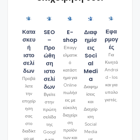
Εφα
Κατα
SEO
Διαφ
E-
ρμογ
σκευ
–
ημίσ
shop
ές
ή
Προ
εις
Επαγγ
ιστο
ώθη
Soci
Για
ελματικ
σελί
ση
al
Κινητά
ό
δων
Androi
ιστο
Medi
κατάστ
d - Ios
ημα για
σελί
a
Προβά
και για
Online
δων
λετε
Διαφημ
υπολο
πωλήσ
την
ίσεις
Βγείτε
γιστές.
εις με
επιχείρ
και
στην
εύκολη
ηση
Διαχείρ
πρώτη
διαχείρι
σας
ιση
σελίδα
ση
στο
Social
της
προϊόν
διαδίκτ
Media
Googl
των και
υο με
με
e και