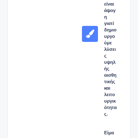
είναι
άψογ
η
γιατί
δημιο
υργο
ύμε
λύσει
ς
υψηλ
ής
αισθη
τικής
και
λειτο
υργικ
ότητα
ς.
Είμα