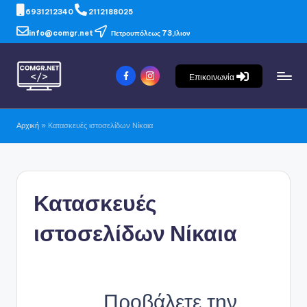
6931212340
2112188025
info@comgr.net
Πετρουπόλεως 73,Ιλιον
Επικοινωνία
Αρχική
»
Κατασκευές ιστοσελίδων Νίκαια
Κατασκευές
ιστοσελίδων Νίκαια
Προβάλετε την