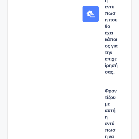
η
εντύ
πωσ
η που
θα
έχει
κάποι
ος για
την
επιχε
ίρησή
σας.
Φρον
τίζου
με
αυτή
η
εντύ
πωσ
η να