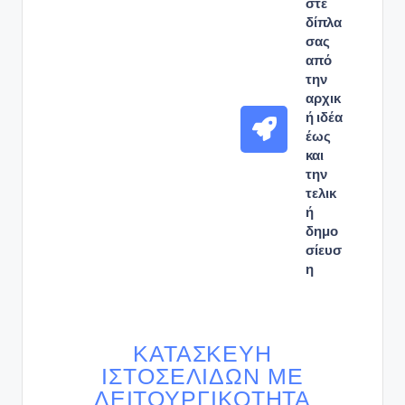
στε
δίπλα
σας
από
την
αρχικ
ή ιδέα
έως
και
την
τελικ
ή
δημο
σίευσ
η
ΚΑΤΑΣΚΕΥΉ
ΙΣΤΟΣΕΛΊΔΩΝ ΜΕ
ΛΕΙΤΟΥΡΓΙΚΌΤΗΤΑ