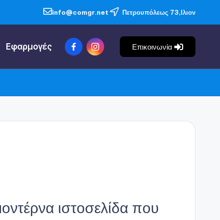
info@comgr.net
Πετρουπόλεως 73,Ιλιον
Εφαρμογές
Επικοινωνία
μοντέρνα ιστοσελίδα που