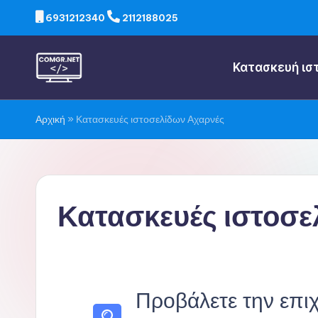
6931212340
2112188025
Κατασκευή ισ
Αρχική
»
Κατασκευές ιστοσελίδων Αχαρνές
Κατασκευές ιστοσε
Προβάλετε την επιχ