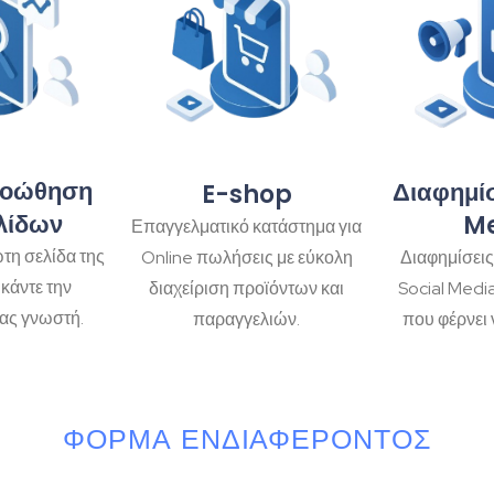
ροώθηση
Διαφημίσ
E-shop
λίδων
M
Επαγγελματικό κατάστημα για
τη σελίδα της
Διαφημίσεις
Online πωλήσεις με εύκολη
κάντε την
Social Medi
διαχείριση προϊόντων και
ας γνωστή.
που φέρνει 
παραγγελιών.
ΦΌΡΜΑ ΕΝΔΙΑΦΈΡΟΝΤΟΣ