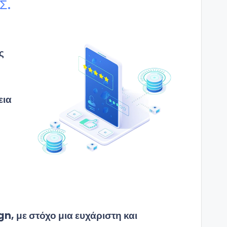
Σ.
ς
εια
n, με στόχο μια ευχάριστη και