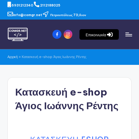
6931212340
2112188025
info@comgr.net
Πετρουπόλεως 73,Ιλιον
Επικοινωνία
Αρχική
»
Κατασκευή e-shop Άγιος Ιωάννης Ρέντης
Κατασκευή e-shop
Άγιος Ιωάννης Ρέντης