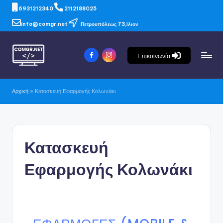
6931212340
2112188025
info@comgr.net
Πετρουπόλεως 73,Ιλιον
Επικοινωνία
Αρχική
»
Κατασκευή Εφαρμογής Κολωνάκι
Κατασκευή
Εφαρμογής Κολωνάκι