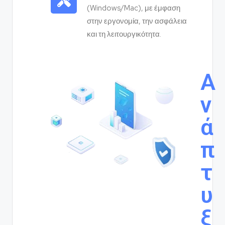
(Windows/Mac), με έμφαση
στην εργονομία, την ασφάλεια
και τη λειτουργικότητα.
Α
ν
ά
π
τ
υ
ξ