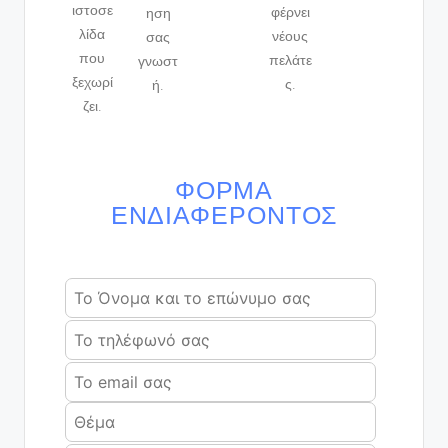
ιστοσε
φέρνει
ηση
λίδα
νέους
σας
που
πελάτε
γνωστ
ξεχωρί
ς.
ή.
ζει.
ΦΌΡΜΑ
ΕΝΔΙΑΦΈΡΟΝΤΟΣ