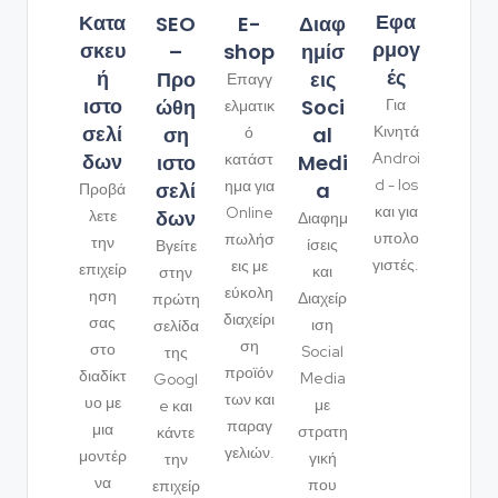
Εφα
Κατα
SEO
Διαφ
E-
ρμογ
σκευ
–
ημίσ
shop
ές
ή
Προ
εις
Επαγγ
ιστο
ώθη
Soci
Για
ελματικ
σελί
ση
al
Κινητά
ό
δων
Androi
ιστο
Medi
κατάστ
d - Ios
ημα για
σελί
a
Προβά
και για
Online
δων
λετε
Διαφημ
υπολο
πωλήσ
την
ίσεις
Βγείτε
γιστές.
εις με
επιχείρ
και
στην
εύκολη
ηση
Διαχείρ
πρώτη
διαχείρι
σας
ιση
σελίδα
ση
στο
Social
της
προϊόν
διαδίκτ
Media
Googl
των και
υο με
με
e και
παραγ
μια
στρατη
κάντε
γελιών.
μοντέρ
γική
την
να
που
επιχείρ