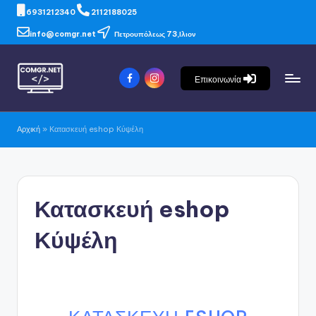
6931212340
2112188025
info@comgr.net
Πετρουπόλεως 73,Ιλιον
Επικοινωνία
Αρχική
»
Κατασκευή eshop Κύψέλη
Κατασκευή eshop
Κύψέλη