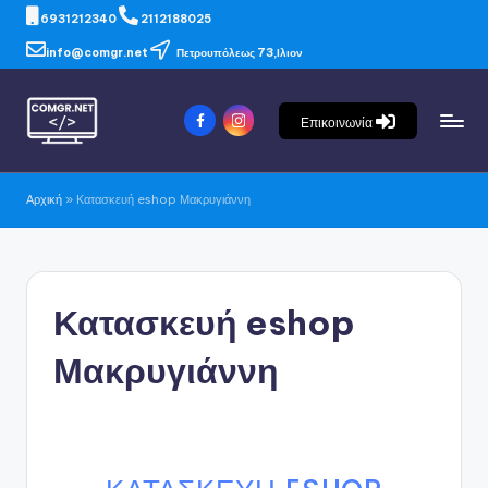
6931212340
2112188025
info@comgr.net
Πετρουπόλεως 73,Ιλιον
Επικοινωνία
Αρχική
»
Κατασκευή eshop Μακρυγιάννη
Κατασκευή eshop
Μακρυγιάννη