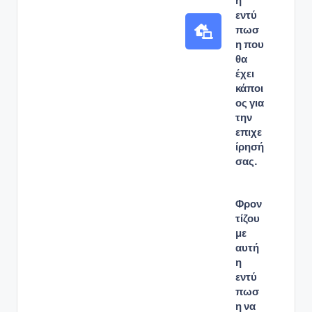
η
εντύ
πωσ
η που
θα
έχει
κάποι
ος για
την
επιχε
ίρησή
σας.
Φρον
τίζου
με
αυτή
η
εντύ
πωσ
η να