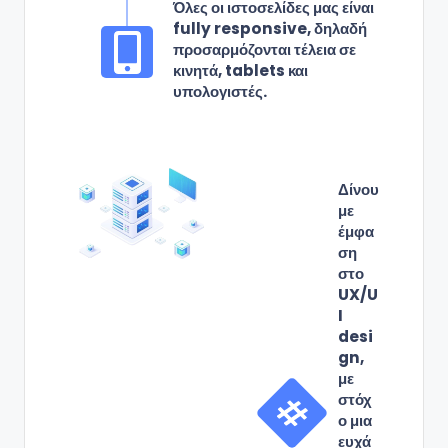
Όλες οι ιστοσελίδες μας είναι
fully responsive, δηλαδή
προσαρμόζονται τέλεια σε
κινητά, tablets και
υπολογιστές.
Δίνου
με
έμφα
ση
στο
UX/U
I
desi
gn,
με
στόχ
ο μια
ευχά