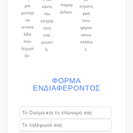
παραγ
μια
στρατη
κάντε
γελιών.
μοντέρ
γική
την
να
που
επιχείρ
ιστοσε
φέρνει
ηση
λίδα
νέους
σας
που
πελάτε
γνωστ
ξεχωρί
ς.
ή.
ζει.
ΦΌΡΜΑ
ΕΝΔΙΑΦΈΡΟΝΤΟΣ