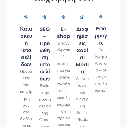
Εφα
Κατα
SEO
Διαφ
E-
ρμογ
σκευ
–
ημίσ
shop
ές
ή
Προ
εις
Επαγγ
ιστο
ώθη
Soci
Για
ελματικ
σελί
ση
al
Κινητά
ό
δων
Androi
ιστο
Medi
κατάστ
d - Ios
ημα για
σελί
a
Προβά
και για
Online
δων
λετε
Διαφημ
υπολο
πωλήσ
την
ίσεις
Βγείτε
γιστές.
εις με
επιχείρ
και
στην
εύκολη
ηση
Διαχείρ
πρώτη
διαχείρι
σας
ιση
σελίδα
ση
στο
Social
της
προϊόν
διαδίκτ
Media
Googl
των και
υο με
με
e και