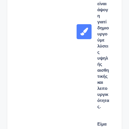
είναι
άψογ
η
γιατί
δημιο
υργο
ύμε
λύσει
ς
υψηλ
ής
αισθη
τικής
και
λειτο
υργικ
ότητα
ς.
Είμα