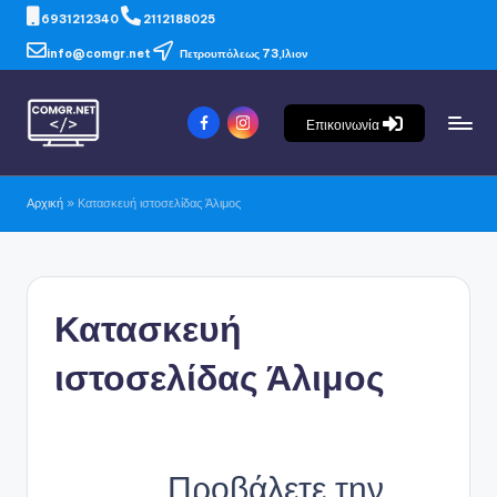
6931212340
2112188025
info@comgr.net
Πετρουπόλεως 73,Ιλιον
Επικοινωνία
Αρχική
»
Κατασκευή ιστοσελίδας Άλιμος
Κατασκευή
ιστοσελίδας Άλιμος
Προβάλετε την