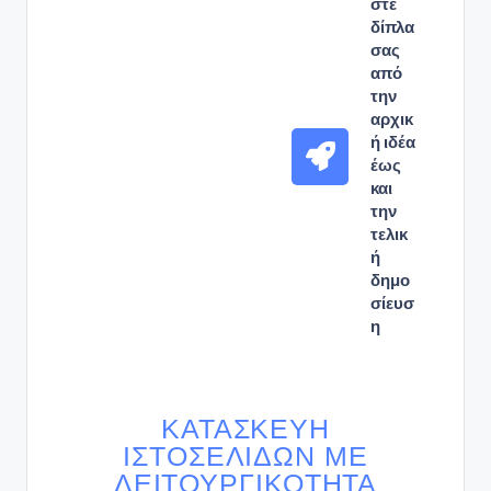
στε
δίπλα
σας
από
την
αρχικ
ή ιδέα
έως
και
την
τελικ
ή
δημο
σίευσ
η
ΚΑΤΑΣΚΕΥΉ
ΙΣΤΟΣΕΛΊΔΩΝ ΜΕ
ΛΕΙΤΟΥΡΓΙΚΌΤΗΤΑ