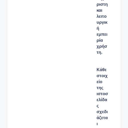
ριστη
και
λειτο
υργικ
ή
εμπει
ρία
χρήσ
τη.
Κάθε
στοιχ
είο
της
ιστοσ
ελίδα
ς
σχεδι
άζετα
ι