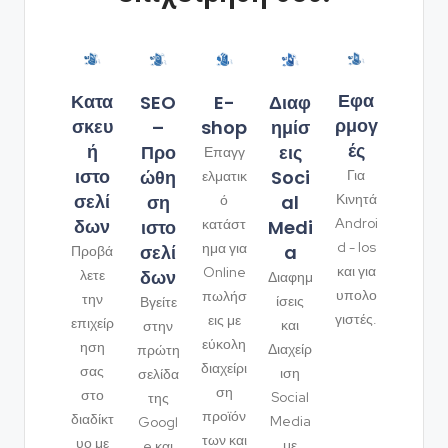
Εφα
Κατα
SEO
Διαφ
E-
ρμογ
σκευ
–
ημίσ
shop
ές
ή
Προ
εις
Επαγγ
ιστο
ώθη
Soci
Για
ελματικ
σελί
ση
al
Κινητά
ό
δων
Androi
ιστο
Medi
κατάστ
d - Ios
ημα για
σελί
a
Προβά
και για
Online
δων
λετε
Διαφημ
υπολο
πωλήσ
την
ίσεις
Βγείτε
γιστές.
εις με
επιχείρ
και
στην
εύκολη
ηση
Διαχείρ
πρώτη
διαχείρι
σας
ιση
σελίδα
ση
στο
Social
της
προϊόν
διαδίκτ
Media
Googl
των και
υο με
με
e και