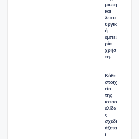
ριστη
και
λειτο
υργικ
ή
εμπει
ρία
χρήσ
τη.
Κάθε
στοιχ
είο
της
ιστοσ
ελίδα
ς
σχεδι
άζετα
ι