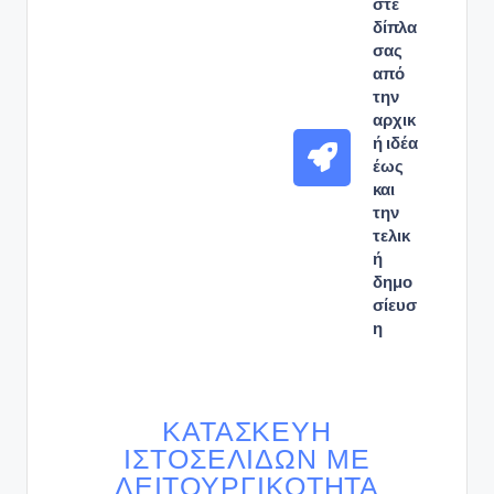
στε
δίπλα
σας
από
την
αρχικ
ή ιδέα
έως
και
την
τελικ
ή
δημο
σίευσ
η
ΚΑΤΑΣΚΕΥΉ
ΙΣΤΟΣΕΛΊΔΩΝ ΜΕ
ΛΕΙΤΟΥΡΓΙΚΌΤΗΤΑ