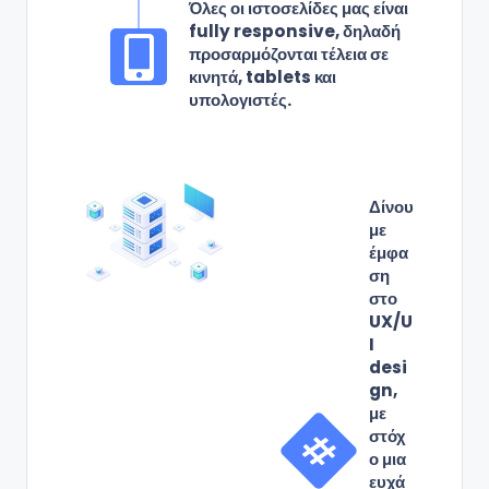
Όλες οι ιστοσελίδες μας είναι
fully responsive, δηλαδή
προσαρμόζονται τέλεια σε
κινητά, tablets και
υπολογιστές.
Δίνου
με
έμφα
ση
στο
UX/U
I
desi
gn,
με
στόχ
ο μια
ευχά