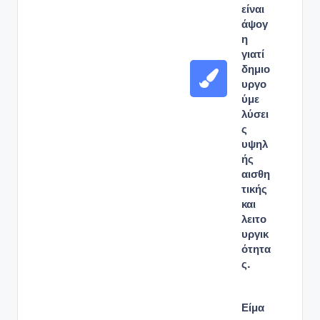
είναι
άψογ
η
γιατί
δημιο
υργο
ύμε
λύσει
ς
υψηλ
ής
αισθη
τικής
και
λειτο
υργικ
ότητα
ς.
Είμα