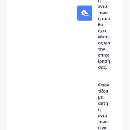
η
εντύ
πωσ
η που
θα
έχει
κάποι
ος για
την
επιχε
ίρησή
σας.
Φρον
τίζου
με
αυτή
η
εντύ
πωσ
η να