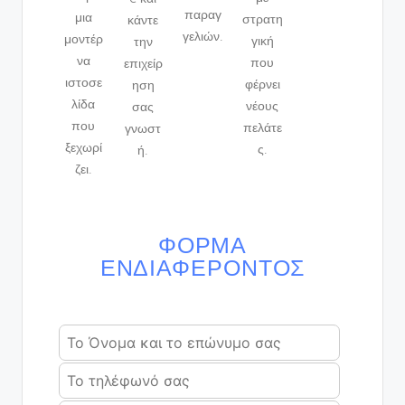
παραγ
μια
στρατη
κάντε
γελιών.
μοντέρ
γική
την
να
που
επιχείρ
ιστοσε
φέρνει
ηση
λίδα
νέους
σας
που
πελάτε
γνωστ
ξεχωρί
ς.
ή.
ζει.
ΦΌΡΜΑ
ΕΝΔΙΑΦΈΡΟΝΤΟΣ