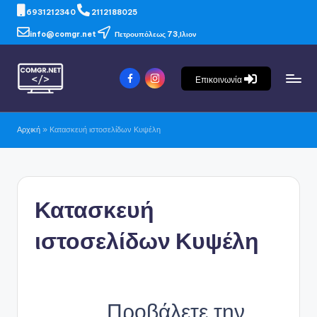
6931212340
2112188025
info@comgr.net
Πετρουπόλεως 73,Ιλιον
Επικοινωνία
Αρχική
»
Κατασκευή ιστοσελίδων Κυψέλη
Κατασκευή
ιστοσελίδων Κυψέλη
Προβάλετε την