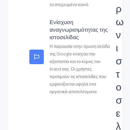
ρ
το στοχευμένο κοινό.
ω
Ενίσχυση
αναγνωρισιμότητας της
ν
ιστοσελίδας
ι
Η παρουσία στην πρώτη σελίδα
της Google ενισχύει την
σ
αξιοπιστία και το κύρος του
brand σας. Οι χρήστες
τ
προτιμούν τις ιστοσελίδες που
ο
εμφανίζονται υψηλά στα
οργανικά αποτελέσματα.
σ
ε
λ