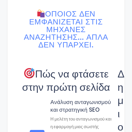
ΌΠΟΙΟΣ ΔΕΝ
ΕΜΦΑΝΊΖΕΤΑΙ ΣΤΙΣ
ΜΗΧΑΝΈΣ
ΑΝΑΖΉΤΗΣΗΣ... ΑΠΛΆ
ΔΕΝ ΥΠΆΡΧΕΙ.
Πώς να φτάσετε
Δ
στην πρώτη σελίδα
η
μ
Ανάλυση ανταγωνισμού
και στρατηγική SEO
ι
Η μελέτη του ανταγωνισμού και
ο
η εφαρμογή μιας σωστής