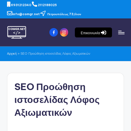
6931212340
2112188025
info@comgr.net
Πετρουπόλεως 73,Ιλιον
Επικοινωνία
Αρχική
»
SEO Προώθηση ιστοσελίδας Λόφος Αξιωματικών
SEO Προώθηση
ιστοσελίδας Λόφος
Αξιωματικών