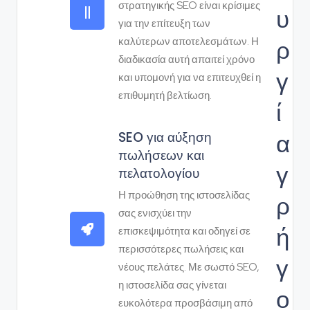
στρατηγικής SEO είναι κρίσιμες
υ
για την επίτευξη των
ρ
καλύτερων αποτελεσμάτων. Η
διαδικασία αυτή απαιτεί χρόνο
γ
και υπομονή για να επιτευχθεί η
επιθυμητή βελτίωση.
ί
α
SEO για αύξηση
πωλήσεων και
γ
πελατολογίου
Η προώθηση της ιστοσελίδας
ρ
σας ενισχύει την
ή
επισκεψιμότητα και οδηγεί σε
περισσότερες πωλήσεις και
γ
νέους πελάτες. Με σωστό SEO,
η ιστοσελίδα σας γίνεται
ο
ευκολότερα προσβάσιμη από