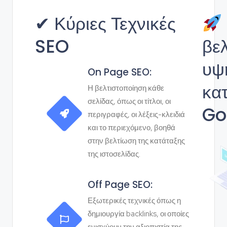
✔ Κύριες Τεχνικές
SEO
βε
υψ
On Page SEO:
κα
Η βελτιστοποίηση κάθε
σελίδας, όπως οι τίτλοι, οι
Go
περιγραφές, οι λέξεις-κλειδιά
και το περιεχόμενο, βοηθά
στην βελτίωση της κατάταξης
της ιστοσελίδας.
Off Page SEO:
Εξωτερικές τεχνικές όπως η
δημιουργία backlinks, οι οποίες