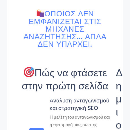
ΌΠΟΙΟΣ ΔΕΝ
ΕΜΦΑΝΊΖΕΤΑΙ ΣΤΙΣ
ΜΗΧΑΝΈΣ
ΑΝΑΖΉΤΗΣΗΣ... ΑΠΛΆ
ΔΕΝ ΥΠΆΡΧΕΙ.
Πώς να φτάσετε
Δ
στην πρώτη σελίδα
η
μ
Ανάλυση ανταγωνισμού
και στρατηγική SEO
ι
Η μελέτη του ανταγωνισμού και
ο
η εφαρμογή μιας σωστής