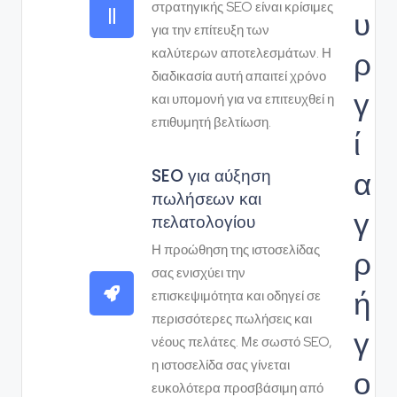
στρατηγικής SEO είναι κρίσιμες
υ
για την επίτευξη των
ρ
καλύτερων αποτελεσμάτων. Η
διαδικασία αυτή απαιτεί χρόνο
γ
και υπομονή για να επιτευχθεί η
επιθυμητή βελτίωση.
ί
α
SEO για αύξηση
πωλήσεων και
γ
πελατολογίου
Η προώθηση της ιστοσελίδας
ρ
σας ενισχύει την
ή
επισκεψιμότητα και οδηγεί σε
περισσότερες πωλήσεις και
γ
νέους πελάτες. Με σωστό SEO,
η ιστοσελίδα σας γίνεται
ο
ευκολότερα προσβάσιμη από