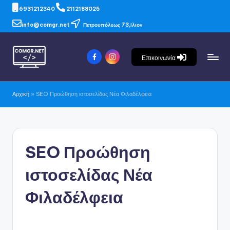
6931212340
2112188025
info@comgr.net
Πετρουπόλεως 73,Ιλιον
Επικοινωνία
Αρχική
»
SEO Προώθηση ιστοσελίδας Νέα Φιλαδέλφεια
SEO Προώθηση
ιστοσελίδας Νέα
Φιλαδέλφεια