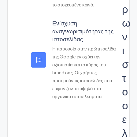
ρ
το στοχευμένο κοινό.
ω
Ενίσχυση
αναγνωρισιμότητας της
ν
ιστοσελίδας
ι
Η παρουσία στην πρώτη σελίδα
της Google ενισχύει την
σ
αξιοπιστία και το κύρος του
brand σας. Οι χρήστες
τ
προτιμούν τις ιστοσελίδες που
ο
εμφανίζονται υψηλά στα
οργανικά αποτελέσματα.
σ
ε
λ