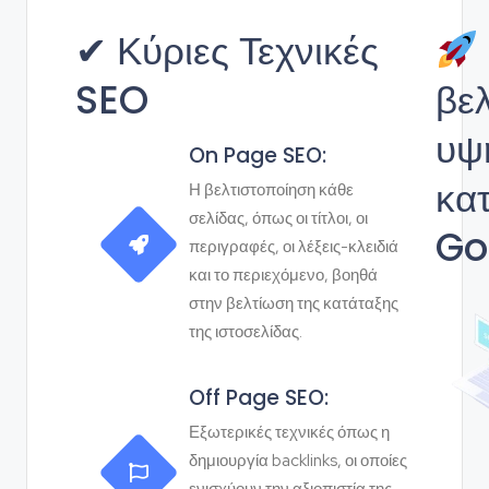
✔ Κύριες Τεχνικές
SEO
βε
υψ
On Page SEO:
κα
Η βελτιστοποίηση κάθε
σελίδας, όπως οι τίτλοι, οι
Go
περιγραφές, οι λέξεις-κλειδιά
και το περιεχόμενο, βοηθά
στην βελτίωση της κατάταξης
της ιστοσελίδας.
Off Page SEO:
Εξωτερικές τεχνικές όπως η
δημιουργία backlinks, οι οποίες