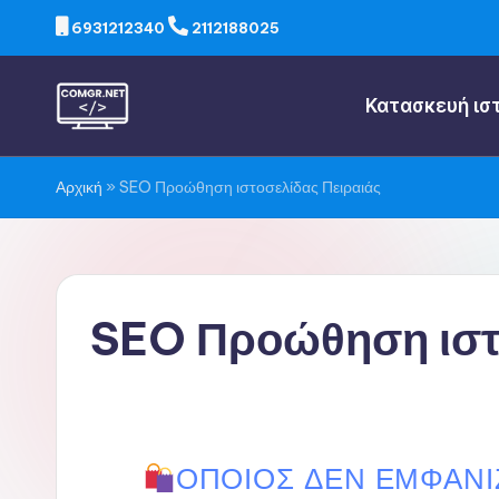
6931212340
2112188025
Κατασκευή ισ
Αρχική
»
SEO Προώθηση ιστοσελίδας Πειραιάς
SEO Προώθηση ιστ
ΌΠΟΙΟΣ ΔΕΝ ΕΜΦΑΝΊΖ