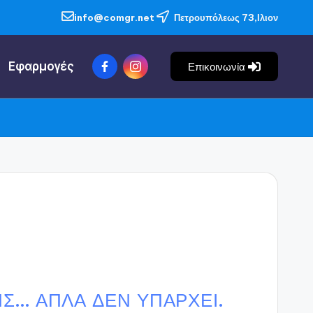
info@comgr.net
Πετρουπόλεως 73,Ιλιον
Εφαρμογές
Επικοινωνία
... ΑΠΛΆ ΔΕΝ ΥΠΆΡΧΕΙ.