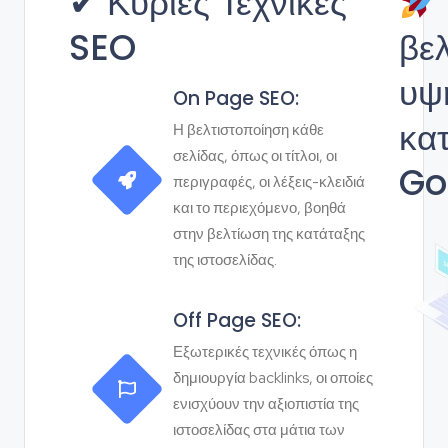
✔ Κύριες Τεχνικές
SEO
βε
υψ
On Page SEO:
κα
Η βελτιστοποίηση κάθε
σελίδας, όπως οι τίτλοι, οι
Go
περιγραφές, οι λέξεις-κλειδιά
και το περιεχόμενο, βοηθά
στην βελτίωση της κατάταξης
της ιστοσελίδας.
Off Page SEO:
Εξωτερικές τεχνικές όπως η
δημιουργία backlinks, οι οποίες
ενισχύουν την αξιοπιστία της
ιστοσελίδας στα μάτια των