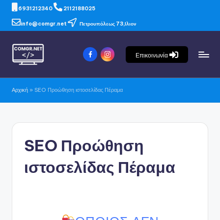
6931212340
2112188025
info@comgr.net
Πετρουπόλεως 73,Ιλιον
Επικοινωνία
Αρχική
»
SEO Προώθηση ιστοσελίδας Πέραμα
SEO Προώθηση
ιστοσελίδας Πέραμα