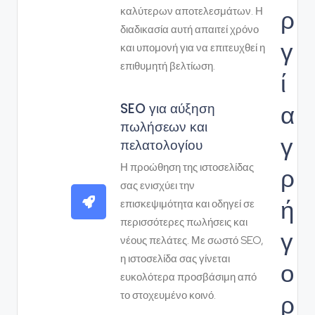
ρ
καλύτερων αποτελεσμάτων. Η
διαδικασία αυτή απαιτεί χρόνο
γ
και υπομονή για να επιτευχθεί η
επιθυμητή βελτίωση.
ί
α
SEO για αύξηση
πωλήσεων και
γ
πελατολογίου
Η προώθηση της ιστοσελίδας
ρ
σας ενισχύει την
ή
επισκεψιμότητα και οδηγεί σε
περισσότερες πωλήσεις και
γ
νέους πελάτες. Με σωστό SEO,
η ιστοσελίδα σας γίνεται
ο
ευκολότερα προσβάσιμη από
ρ
το στοχευμένο κοινό.