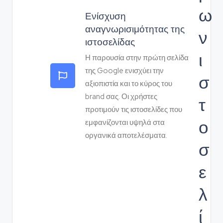
ω
Ενίσχυση
αναγνωρισιμότητας της
ν
ιστοσελίδας
ι
Η παρουσία στην πρώτη σελίδα
της Google ενισχύει την
σ
αξιοπιστία και το κύρος του
brand σας. Οι χρήστες
τ
προτιμούν τις ιστοσελίδες που
ο
εμφανίζονται υψηλά στα
οργανικά αποτελέσματα.
σ
ε
λ
ί