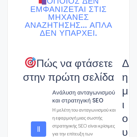
ΌΠΟΙΟΣ ΔΕΝ
ΕΜΦΑΝΊΖΕΤΑΙ ΣΤΙΣ
ΜΗΧΑΝΈΣ
ΑΝΑΖΉΤΗΣΗΣ... ΑΠΛΆ
ΔΕΝ ΥΠΆΡΧΕΙ.
Πώς να φτάσετε
Δ
στην πρώτη σελίδα
η
μ
Ανάλυση ανταγωνισμού
και στρατηγική SEO
ι
Η μελέτη του ανταγωνισμού και
ο
η εφαρμογή μιας σωστής
στρατηγικής SEO είναι κρίσιμες
υ
για την επίτευξη των